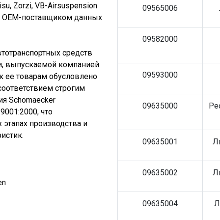
Sisu, Zorzi, VB-Airsuspension
09565006
ым ОЕМ-поставщиком данных
09582000
втотранспортных средств
и, выпускаемой компанией
09593000
к ее товарам обусловлено
 соответствием строгим
ия Schomaecker
09635000
Ре
9001:2000, что
 этапах производства и
истик.
09635001
Л
09635002
Л
en
09635004
Л