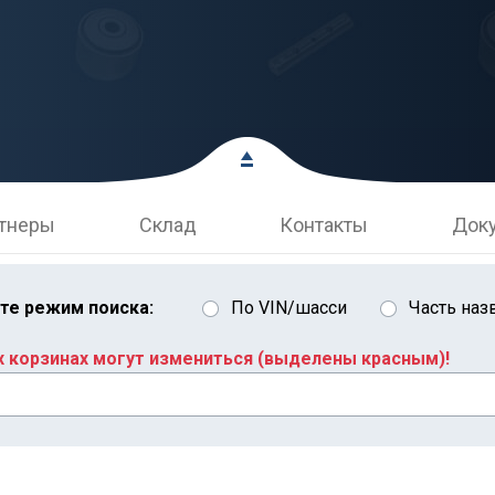
тнеры
Склад
Контакты
Док
те режим поиска:
По VIN/шасси
Часть наз
х корзинах могут измениться (выделены красным)!