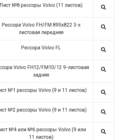
коммерческий транспорт
Лист №8 рессоры Volvo (11 листов)
30.06.26 SE-M
28.05.26 Stellox запасные части на
Рессора Volvo FH/FM 895x822 3-х
коммерческий транспорт
листовая передняя
14.05.26 SHEFT Фильтры воздушные,
масляные, топливные, осушителя и
Рессора Volvo FL
салонные
09.04.26 SHEFT Колодки тормозные
10.03.26 SHEFT Автономные отопители и
ссора Volvo FH12/FM10/12 9-листовая
запчасти к ним
задняя
03.06.26 ROSTAR запасные части на
коммерческий транспорт
ист №1 рессоры Volvo (9 и 11 листов)
14.05.26 SHEFT Фильтры воздушные,
масляные, топливные, осушителя и
салонные
ист №2 рессоры Volvo (9 и 11 листов)
30.03.26 SHEFT Диски тормозные
05.03.26 SHEFT Колодки тормозные
ист №4 или №6 рессоры Volvo (9 или
05.01.26 SHEFT Подшипники, блок-
11 листов)