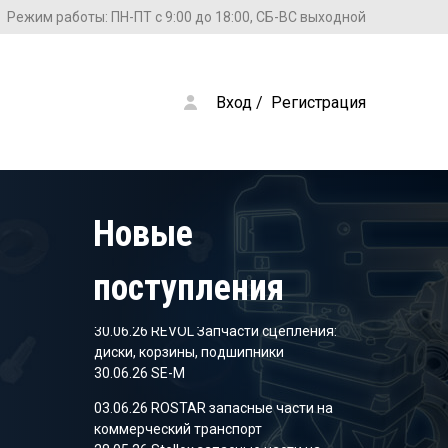
Режим работы: ПН-ПТ с 9:00 до 18:00, СБ-ВС выходной
Вход
 / 
Регистрация
28.05.26 Stellox запасные части на
коммерческий транспорт
09.04.26 SHEFT Колодки тормозные
05.03.26 SHEFT Колодки тормозные
Новые
09.12.25 Stellox запасные части на
коммерческий транспорт
поступления
18.11.25 Stellox запасные части на
коммерческий транспорт
30.06.26 REVOL Запчасти сцепления:
диски, корзины, подшипники
30.06.26 SE-M
03.06.26 ROSTAR запасные части на
коммерческий транспорт