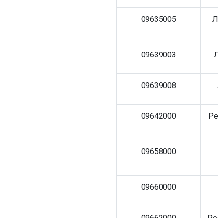
09635005
Л
09639003
Л
09639008
09642000
Ре
09658000
09660000
09662000
Ре