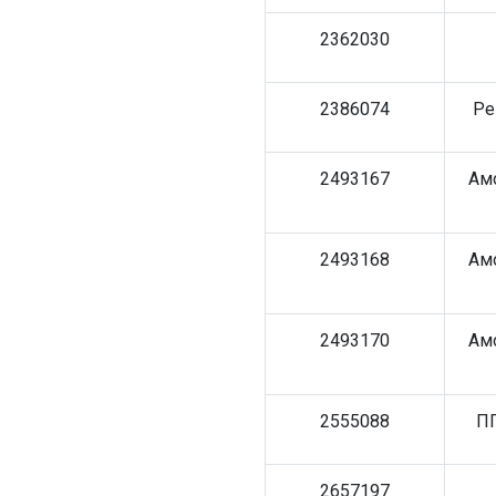
2362030
2386074
Ре
2493167
Амо
2493168
Амо
2493170
Амо
2555088
ПГ
2657197