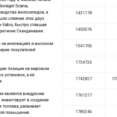
olaget Scania,
водстве велосипедов, а
1431178
шло слияние этих двух
a-Vabis, быстро ставшая
1450076
 регионе Скандинавии.
е на инновациях и высоком
1541106
верие покупателей
1734726
ющие позиции на мировом
х установок, а её
1742827
ПГ
х.
ии является внедрение
1761517
о инвестирует в создание
х топлива, развивает
1780246
для повышения