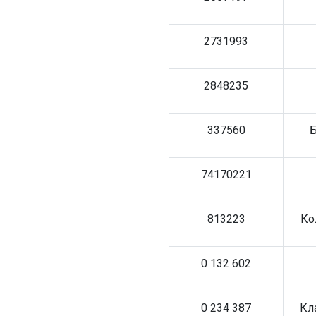
2731993
2848235
337560
Б
74170221
813223
Ко
0 132 602
0 234 387
Кл