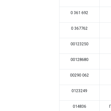
0 361 692
0 367762
00123250
00128680
00290 062
0123249
014836