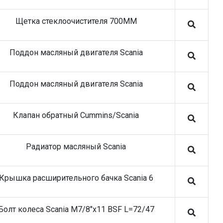
подшипники и ступицы
28.05.26 Stellox запасные части на
Щетка стеклоочистителя 700MM
коммерческий транспорт
09.04.26 SHEFT Колодки тормозные
Поддон масляный двигателя Scania
05.03.26 SHEFT Колодки тормозные
09.12.25 Stellox запасные части на
коммерческий транспорт
Поддон масляный двигателя Scania
18.11.25 Stellox запасные части на
коммерческий транспорт
Клапан обратный Cummins/Scania
Радиатор масляный Scania
Крышка расширительного бачка Scania 6
Болт колеса Scania M7/8"x11 BSF L=72/47