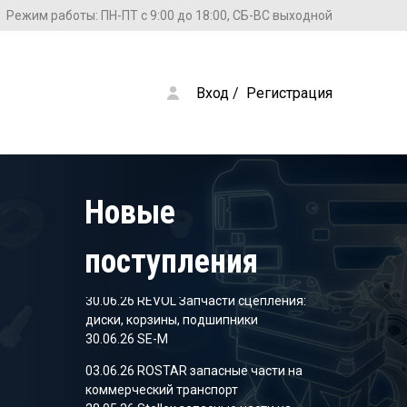
Режим работы: ПН-ПТ с 9:00 до 18:00, СБ-ВС выходной
Вход
 / 
Регистрация
28.05.26 Stellox запасные части на
коммерческий транспорт
09.04.26 SHEFT Колодки тормозные
05.03.26 SHEFT Колодки тормозные
Новые
09.12.25 Stellox запасные части на
коммерческий транспорт
поступления
18.11.25 Stellox запасные части на
коммерческий транспорт
30.06.26 REVOL Запчасти сцепления:
диски, корзины, подшипники
30.06.26 SE-M
03.06.26 ROSTAR запасные части на
коммерческий транспорт