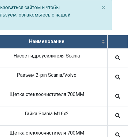
05.03.26 SHEFT Колодки тормозные
×
ьзоваться сайтом и чтобы
05.01.26 SHEFT Подшипники, блок-
льзуем, ознакомьтесь с нашей
подшипники и ступицы
28.05.26 Stellox запасные части на
коммерческий транспорт
09.04.26 SHEFT Колодки тормозные
Наименование
05.03.26 SHEFT Колодки тормозные
Насос гидроусилителя Scania
09.12.25 Stellox запасные части на
коммерческий транспорт
18.11.25 Stellox запасные части на
Разъём 2-pin Scania/Volvo
коммерческий транспорт
30.06.26 REVOL Запчасти сцепления:
диски, корзины, подшипники
Щетка стеклоочистителя 700MM
30.06.26 SE-M
03.06.26 ROSTAR запасные части на
Гайка Scania M16x2
коммерческий транспорт
28.05.26 Stellox запасные части на
коммерческий транспорт
Щетка стеклоочистителя 700MM
20.05.26 Stellox запасные части на