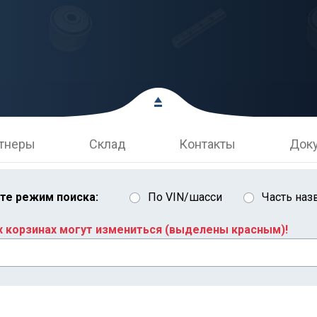
тнеры
Склад
Контакты
Док
те режим поиска:
По VIN/шасси
Часть наз
х корзинах могут измениться (выделены красным)!