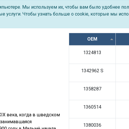
омпьютере. Мы используем их, чтобы вам было удобнее пол
е услуги. Чтобы узнать больше о cookie, которые мы испо
OEM
1324813
1342962 S
1358287
1360514
XIX века, когда в шведском
, занимавшаяся
1380036
00 году в Мальмё начала