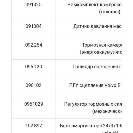
091325
Ремкомплект компрессора M
(головка)
091384
Датчик давления масла Vo
092.254
Тормозная камера 27/
(энергоаккумулятор) Vo
096.120
Цилиндр сцепления глав
096102
ПГУ сцепления Volvo B10M, 
0961029
Регулятор тормозных сил DAF
(механический)
102.892
Болт амортизатора 24x3x195 (к-
гайкой)