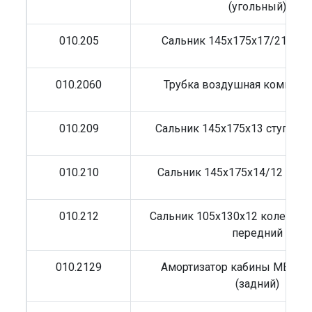
(угольный)
010.205
Сальник 145x175x17/21 сту
010.2060
Трубка воздушная компрес
010.209
Сальник 145x175x13 ступиц
010.210
Сальник 145x175x14/12 сту
010.212
Сальник 105x130x12 коленва
передний
010.2129
Амортизатор кабины MB пр
(задний)