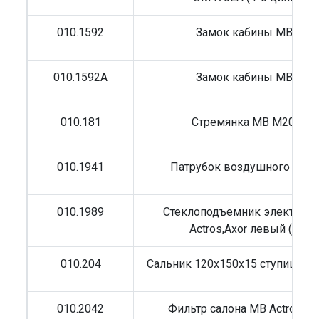
010.1592
Замок кабины MB лев
010.1592A
Замок кабины MB лев
010.181
Стремянка MB M20 82/
010.1941
Патрубок воздушного фил
010.1989
Стеклоподъемник электрич
Actros,Axor левый (в сб
010.204
Сальник 120x150x15 ступицы M
010.2042
Фильтр салона MB Actros 