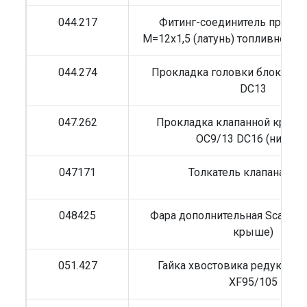
044.217
Фитинг-соединитель прямой
M=12x1,5 (латунь) топливной тр
044.274
Прокладка головки блока Scan
DC13
047.262
Прокладка клапанной крышк
OC9/13 DC16 (нижняя
047171
Толкатель клапана Sca
048425
Фара дополнительная Scania 6
крыше)
051.427
Гайка хвостовика редуктора
XF95/105