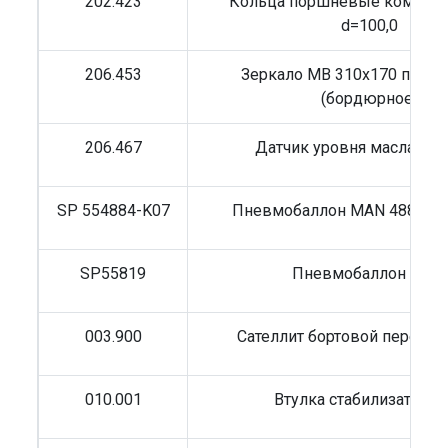
202.423
Кольца поршневые компрес
d=100,0
206.453
Зеркало MB 310x170 парко
(бордюрное)
206.467
Датчик уровня масла ГУ
SP 554884-K07
Пневмобаллон MAN 4884N (в
SP55819
Пневмобаллон 819N
003.900
Сателлит бортовой передач
010.001
Втулка стабилизатора