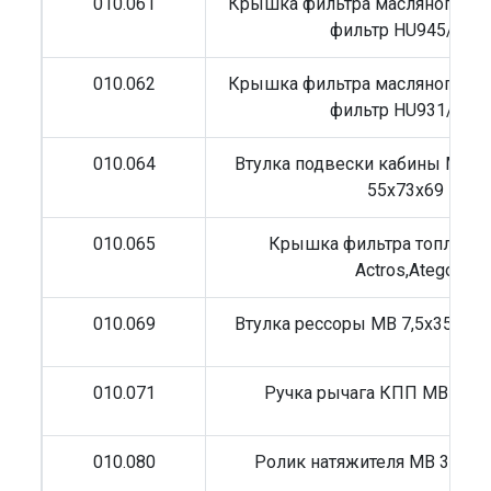
010.061
Крышка фильтра масляного MB 
фильтр HU945/2X)
010.062
Крышка фильтра масляного MB 
фильтр HU931/5X)
010.064
Втулка подвески кабины MB Ac
55x73x69
010.065
Крышка фильтра топливн
Actros,Atego
010.069
Втулка рессоры MB 7,5x35,5x94
010.071
Ручка рычага КПП MB Actr
010.080
Ролик натяжителя MB 31,5x2