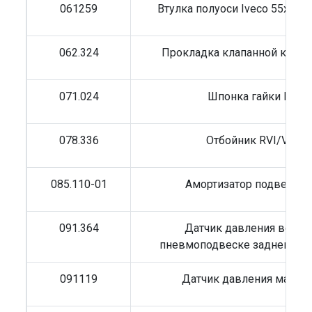
061259
Втулка полуоси Iveco 55x60 
062.324
Прокладка клапанной крышк
071.024
Шпонка гайки BPW
078.336
Отбойник RVI/Volvo
085.110-01
Амортизатор подвески 
091.364
Датчик давления возду
пневмоподвеске заднего м
091119
Датчик давления масла