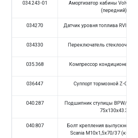
034.243-01
Амортизатор кабины Volvo п
(передний)
034270
Датчик уровня топлива RVI/Vo
034330
Переключатель стеклоочистит
035.368
Компрессор кондиционера Vo
036447
Суппорт тормозной Z-CAM
040.287
Подшипник ступицы BPW/MAN
75x130x43.3
040.807
Болт крепления выпускного к
Scania M10x1,5x70/37 (к-кт с