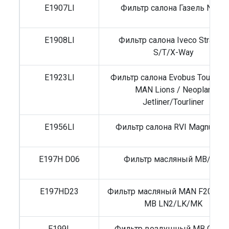
E1907LI
Фильтр салона Газель NEXT
E1908LI
Фильтр салона Iveco Stralis 2
S/T/X-Way
E1923LI
Фильтр салона Evobus Toursimo
MAN Lions / Neoplan
Jetliner/Tourliner
E1956LI
Фильтр салона RVI Magnum A
E197H D06
Фильтр масляный MB/RVI
E197HD23
Фильтр масляный MAN F2000/9
MB LN2/LK/MK
E199L
Фильтр воздушный MB O609