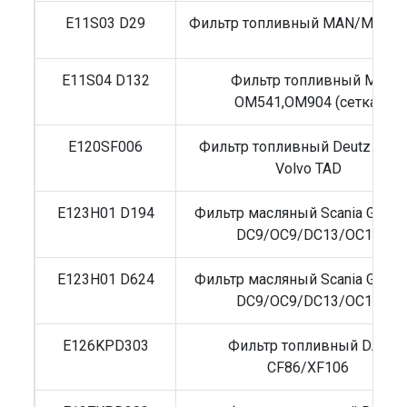
E11S03 D29
Фильтр топливный MAN/MB Act
E11S04 D132
Фильтр топливный MB
OM541,OM904 (сетка)
E120SF006
Фильтр топливный Deutz 5000
Volvo TAD
E123H01 D194
Фильтр масляный Scania G/L/P
DC9/OC9/DC13/OC13
E123H01 D624
Фильтр масляный Scania G/L/P
DC9/OC9/DC13/OC13
E126KPD303
Фильтр топливный DAF
CF86/XF106