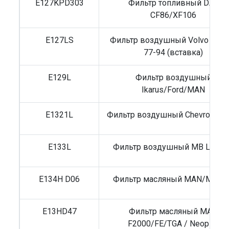
E127KPD303
Фильтр топливный DAF
CF86/XF106
E127LS
Фильтр воздушный Volvo F10/
77-94 (вставка)
E129L
Фильтр воздушный
Ikarus/Ford/MAN
E1321L
Фильтр воздушный Chevrolet/O
E133L
Фильтр воздушный MB LN2/
E134H D06
Фильтр масляный MAN/MB/R
E13HD47
Фильтр масляный MAN
F2000/FE/TGA / Neoplan