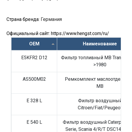
Страна бренда:
Германия
Официальный сайт:
https://www.hengst.com/ru/
OEM
Наименование
E5KFR2 D12
Фильтр топливный MB Transporte
>1980
AS500M02
Ремкомплект маслоотделите
MB
E 328 L
Фильтр воздушный
Citroen/Fiat/Peugeot
E 540 L
Фильтр воздушный Caterpillar 
Serie, Scania 4/R/T DSC14/DC