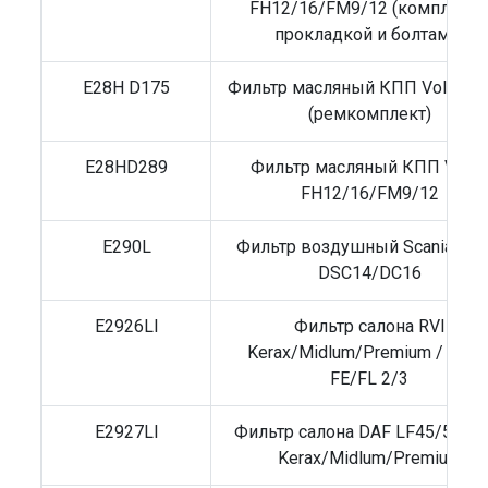
FH12/16/FM9/12 (комплект 
прокладкой и болтами)
E28H D175
Фильтр масляный КПП Volvo F
(ремкомплект)
E28HD289
Фильтр масляный КПП Volv
FH12/16/FM9/12
E290L
Фильтр воздушный Scania 4/R
DSC14/DC16
E2926LI
Фильтр салона RVI
Kerax/Midlum/Premium / Volv
FE/FL 2/3
E2927LI
Фильтр салона DAF LF45/55 / R
Kerax/Midlum/Premium