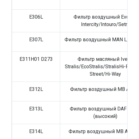
E306L
Фильтр воздушный Evobus
Intercity/Intouro/Setra
E307L
Фильтр воздушный MAN L/M 2
E311H01 D273
Фильтр масляный Iveco
Stralis/EcoStralis/StralisHi-Road
Street/Hi-Way
E312L
Фильтр воздушный MB Actro
E313L
Фильтр воздушный DAF 95 X
(высокий)
E314L
Фильтр воздушный MB Actros