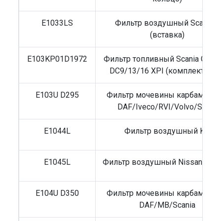
E1033LS
Фильтр воздушный Scania 4
(вставка)
E103KP01D1972
Фильтр топливный Scania G/L/
DC9/13/16 XPI (комплект 2шт
E103U D295
Фильтр мочевины карбамидн
DAF/Iveco/RVI/Volvo/Sitrak
E1044L
Фильтр воздушный Kia
E1045L
Фильтр воздушный Nissan Qash
E104U D350
Фильтр мочевины карбамидн
DAF/MB/Scania