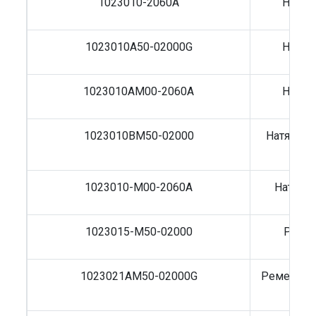
1023010-2060А
Натяж
1023010A50-02000G
Натяж
1023010AM00-2060A
Натяж
1023010BM50-02000
Натяжите
1023010-M00-2060A
Натяжи
1023015-M50-02000
Ролик
1023021AM50-02000G
Ремень р
FAW 