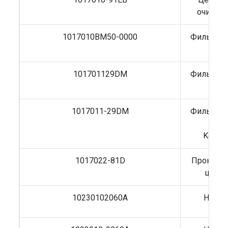
очистит
1017010BM50-0000
Фильтр м
FA
101701129DM
Фильтр м
1017011-29DM
Фильтр м
MA
Kerax
1017022-81D
Прокладк
центр
10230102060A
Натяж