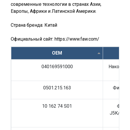
современные технологии в странах Азии,
Европы, Африки и Латинской Америки.
Страна бренда: Китай
Официальный сайт:
https://www.faw.com/
OEM
Н
040169591000
Наконечн
0501.215.163
Фильтр
10 162 74 S01
Фильт
J5K/J6L/
Sh