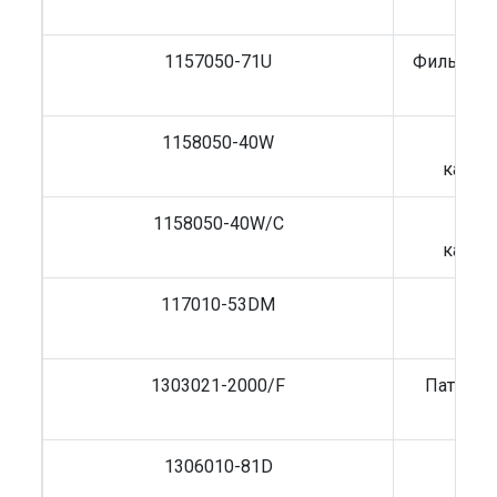
1157050-71U
Фильтр м
1158050-40W
Фил
карба
1158050-40W/C
Фил
карба
117010-53DM
Фил
F
1303021-2000/F
Патрубо
1306010-81D
Терм