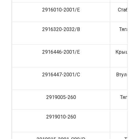
2916010-2001/E
Стабилиз
2916320-2032/B
Тяга за
2916446-2001/E
Крышка в
2916447-2001/C
Втулка ст
F
2919005-260
Тяга V 
2919010-260
Тяга
L