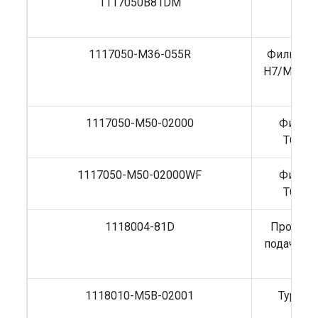
1117050B81DM
Фил
F
1117050-M36-055R
Фильтр т
H7/M5/T5/
F
1117050-M50-02000
Фильтр
TCD20
1117050-M50-02000WF
Фильтр
TCD20
1118004-81D
Проклад
подачи т
1118010-M5B-02001
Турбок