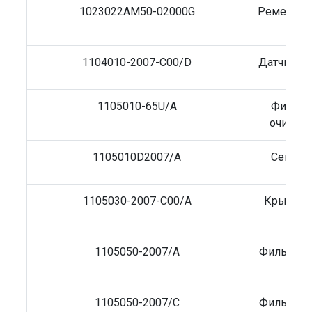
1023022AM50-02000G
Ремень р
1104010-2007-C00/D
Датчик ур
1105010-65U/A
Фильтр
очистк
1105010D2007/A
Сепарат
1105030-2007-C00/A
Крышка 
FAW
1105050-2007/A
Фильтр т
1105050-2007/C
Фильтр т