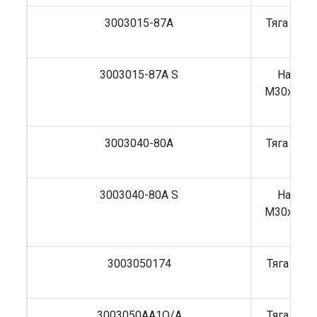
3003015-87A
Тяга рул
3003015-87A S
Наконе
M30x1,5 L
3003040-80A
Тяга рул
3003040-80A S
Наконе
M30x1,5 L
3003050174
Тяга рул
3003050AA1Q/A
Тяга рул