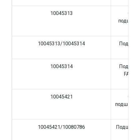
10045313
Обой
подшипн
10045313/10045314
Подшипн
FAW 
10045314
Подшипн
FAW J7
10045421
Обой
подшипни
10045421/10080786
Подшипни
FAW 