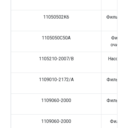
11050502K6
Фильтр т
HIT
1105050C50A
Фильтр
очистк
1105210-2007/B
Насос то
1109010-2172/A
Фильтр в
1109060-2000
Фильтр в
1109060-2000
Фильтр 