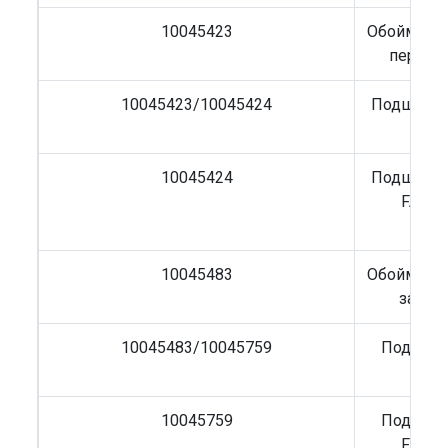
10045423
Обойма на
передн
10045423/10045424
Подшипни
FAW
10045424
Подшипни
FAW J
10045483
Обойма на
задне
10045483/10045759
Подшипн
FAW
10045759
Подшипн
FAW J