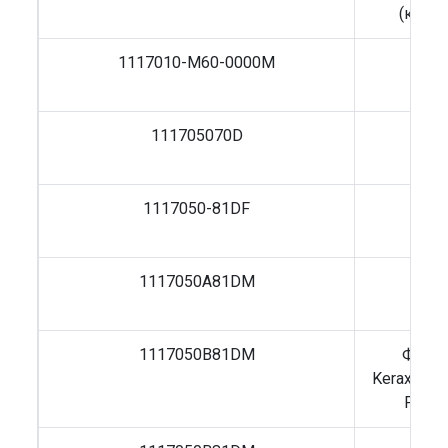
(компл
1117010-M60-0000M
Фил
F
111705070D
Фил
D
1117050-81DF
Фил
F
1117050A81DM
Фил
F
1117050B81DM
Фильт
Kerax/Mag
FH12