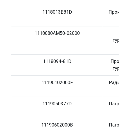
1118013B81D
Прокладк
1118080AM50-02000
Тр
турбок
1118094-81D
Проклад
турбок
11190102000F
Радиатор
1119050377D
Патрубок
11190602000B
Патрубок