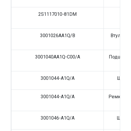
2S1117010-81DM
Фил
F
3001026AA1Q/B
Втулка ш
3001040AA1Q-C00/A
Подшипни
3001044-A1Q/A
Шквор
3001044-A1Q/A
Ремкомпл
418
3001046-A1Q/A
Штифт