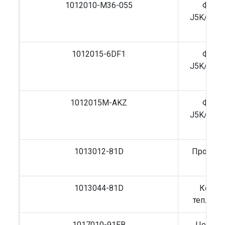
1012010-M36-055
Фильт
J5K/J6L/
Sh
1012015-6DF1
Фильт
J5K/J6L/
Sh
1012015M-AKZ
Фильт
J5K/J6L/
Sh
1013012-81D
Проклад
1013044-81D
Кольц
теплооб
1017010-91EB
Центро