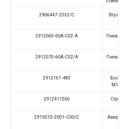
стабилизат
2906447-2033/C
Втулка с
2912060-60A-C02-A
Пневмобал
с 
2912070-60A-C02/A
Пневмобал
с 
2912161-483
Болт це
М16х320
2912411260
Стремян
2915010-2001-C00/C
Амортиза