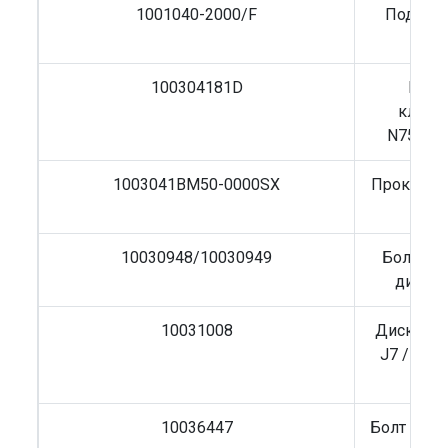
1001040-2000/F
Подушка
41
100304181D
Комп
клапа
N75/N8
1003041BM50-0000SX
Прокладк
FA
10030948/10030949
Болт кр
диска 
10031008
Диск тор
J7 / Fot
10036447
Болт коле