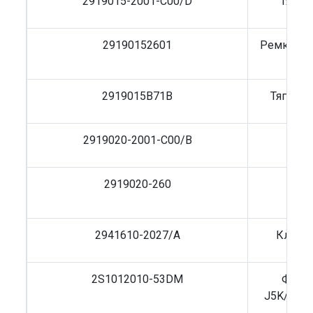
2919015-2001-C00/D
Тяга 
29190152601
Ремкомпл
2919015B71B
Тяга V 
2919020-2001-C00/B
Тяга
2919020-260
Тяга
L
2941610-2027/A
Клапан
2S1012010-53DM
Фильт
J5K/J6L/
Sh