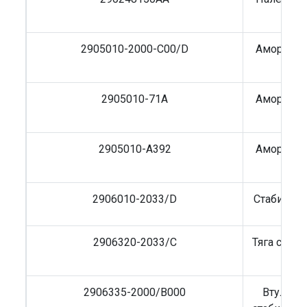
2905010-2000-C00/D
Амортиза
2905010-71A
Амортиза
2905010-A392
Амортиза
2906010-2033/D
Стабилиза
2906320-2033/C
Тяга стаб
2906335-2000/B000
Втулка 