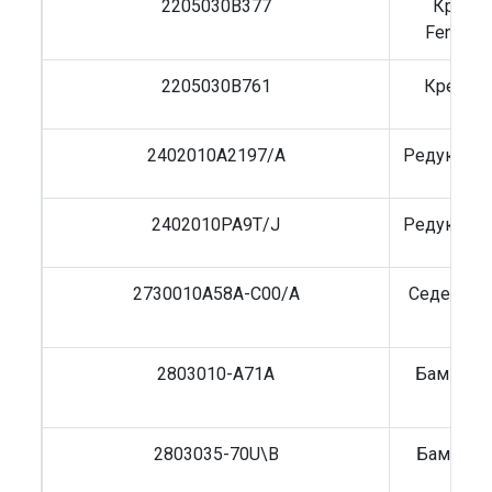
2205030B377
Кресто
Feng/F
2205030B761
Крестов
2402010A2197/A
Редуктор 
2402010PA9T/J
Редуктор 
2730010A58A-C00/A
Седельно
(се
2803010-A71A
Бампер F
2803035-70U\B
Бампер F