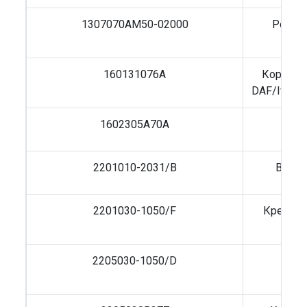
1307070AM50-02000
Ролик
160131076A
Корзина
DAF/Iveco
1602305A70A
2201010-2031/B
Вал к
2201030-1050/F
Крестов
(ме
2205030-1050/D
Кре
(ме