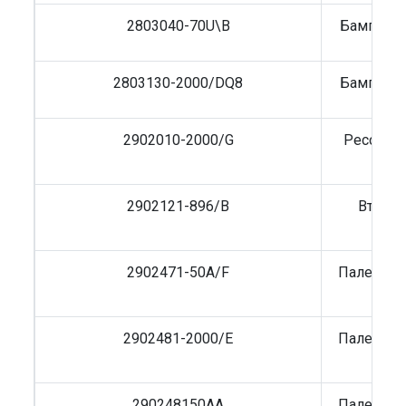
2803040-70U\B
Бампер FA
2803130-2000/DQ8
Бампер FA
2902010-2000/G
Рессора 
2902121-896/B
Втулка
ре
2902471-50A/F
Палец пе
J
2902481-2000/E
Палец ре
290248150АА
Палец пе