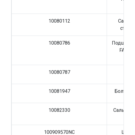
10080112
Сальни
ступи
10080786
Подшипни
FAW J7
10080787
Кол
10081947
Болт кол
10082330
Сальник 
FA
100909570NC
Щуп м