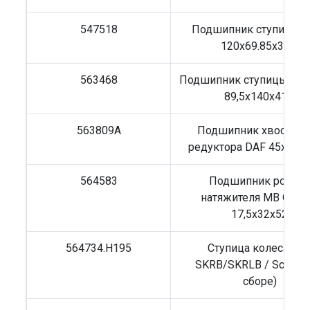
547518
Подшипник ступицы 
120x69.85x32.7
563468
Подшипник ступицы Vol
89,5x140x41,5
563809A
Подшипник хвостови
редуктора DAF 45х106,
564583
Подшипник ролик
натяжителя MB OM3
17,5x32x52
564734.H195
Ступица колеса SA
SKRB/SKRLB / Schmitz
сборе)