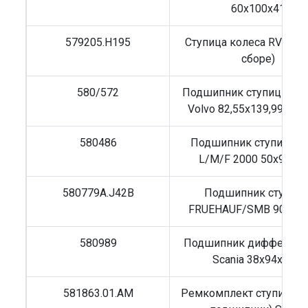
60x100x41
579205.H195
Ступица колеса RVI/Vol
сборе)
580/572
Подшипник ступицы MB,
Volvo 82,55x139,992x36
580486
Подшипник ступицы 
L/M/F 2000 50x90x35
580779A.J42B
Подшипник ступиц
FRUEHAUF/SMB 90x14
580989
Подшипник дифференц
Scania 38x94x31,5
581863.01.AM
Ремкомплект ступицы (