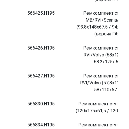
566425.H195
Ремкомплект ступи
MB/RVI/Scania/Volv
(93.8x148x67.5 / 94x148x
(версия FAG)
566426.H195
Ремкомплект ступи
RVI/Volvo (68x125x54
68.2x125x.61)
566427.H195
Ремкомплект ступи
RVI/Volvo (57,8x110x57
58x110x57.5)
566830.H195
Ремкомплект ступицы
(120x175x61,5 / 120x175
566834.H195
Ремкомплект ступицы