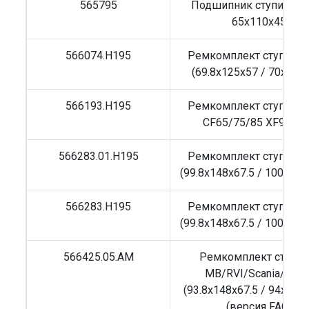
565795
Подшипник ступицы 
65x110x45
566074.H195
Ремкомплект ступицы
(69.8x125x57 / 70x125
566193.H195
Ремкомплект ступицы
CF65/75/85 XF95/10
566283.01.H195
Ремкомплект ступицы
(99.8x148x67.5 / 100x148
566283.H195
Ремкомплект ступицы
(99.8x148x67.5 / 100x148
566425.05.AM
Ремкомплект ступи
MB/RVI/Scania/Volv
(93.8x148x67.5 / 94x148x
(версия FAG)