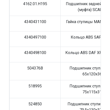
4162.01.H195
Подшипник задней сту
(муфта) SCANIA
4340431100
Гайка ступицы MAN M58
4340497100
Кольцо ABS SAF Z=1
4340498100
Кольцо ABS DAF XF95/
504376B
Подшипник ступицы
65x120x36
518995
Подшипник ступицы
75x115x31
524850
Подшипник ступицы I
79,5x130x37,5