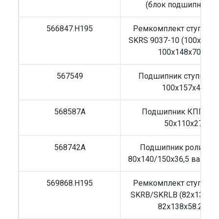
(блок подшипников
566847.H195
Ремкомплект ступицы
SKRS 9037-10 (100x148x7
100x148x70,5)
567549
Подшипник ступицы
100x157x42
568587A
Подшипник КПП Ive
50x110x27
568742A
Подшипник роликов
80x140/150x36,5 вала К
569868.H195
Ремкомплект ступицы
SKRB/SKRLB (82x138x51
82x138x58.25)