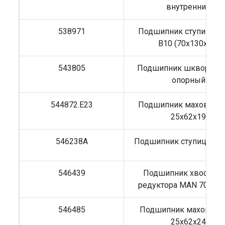
внутренний
538971
Подшипник ступицы V
B10 (70х130х42)
543805
Подшипник шкворня V
опорный
544872.E23
Подшипник маховика
25x62x19
546238A
Подшипник ступицы RVI
546439
Подшипник хвостови
редуктора MAN 70x16
546485
Подшипник маховика
25х62х24