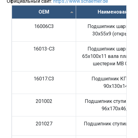
Официальный сайт:
https://www.schaeffler.de
OEM
Наименование
16006C3
Подшипник шариков
30x55x9 (открытый
16013-C3
Подшипник шариков
65x100x11 вала планет
шестерни MB G3/4
16017.C3
Подшипник КПП M
90x130x14
201002
Подшипник ступицы I
96x170x46,5
201027
Подшипник ступицы Sc