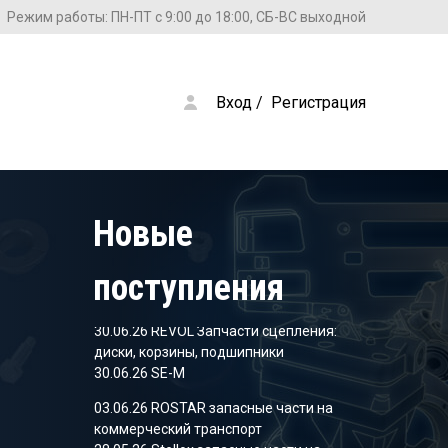
Режим работы: ПН-ПТ с 9:00 до 18:00, СБ-ВС выходной
Вход
 / 
Регистрация
28.05.26 Stellox запасные части на
коммерческий транспорт
09.04.26 SHEFT Колодки тормозные
05.03.26 SHEFT Колодки тормозные
Новые
09.12.25 Stellox запасные части на
коммерческий транспорт
поступления
18.11.25 Stellox запасные части на
коммерческий транспорт
30.06.26 REVOL Запчасти сцепления:
диски, корзины, подшипники
30.06.26 SE-M
03.06.26 ROSTAR запасные части на
коммерческий транспорт