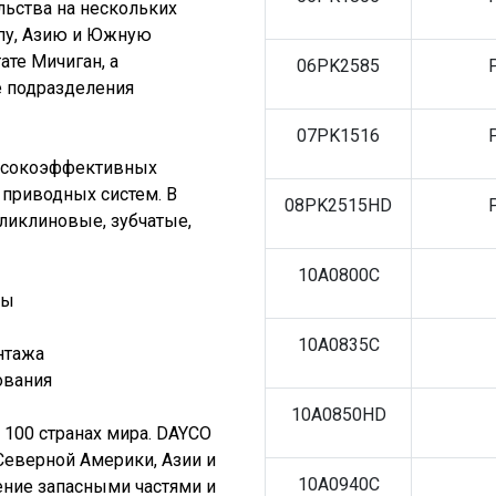
льства на нескольких
опу, Азию и Южную
ате Мичиган, а
06PK2585
е подразделения
07PK1516
высокоэффективных
 приводных систем. В
08PK2515HD
оликлиновые, зубчатые,
10A0800C
сы
10A0835C
нтажа
ования
10A0850HD
100 странах мира. DAYCO
Северной Америки, Азии и
10A0940C
ение запасными частями и