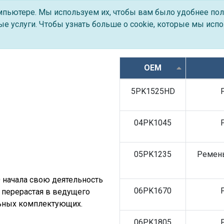
омпьютере. Мы используем их, чтобы вам было удобнее пол
е услуги. Чтобы узнать больше о cookie, которые мы испо
OEM
5PK1525HD
04PK1045
05PK1235
Ремень
 начала свою деятельность
06PK1670
 перерастая в ведущего
ьных комплектующих.
06PK1805