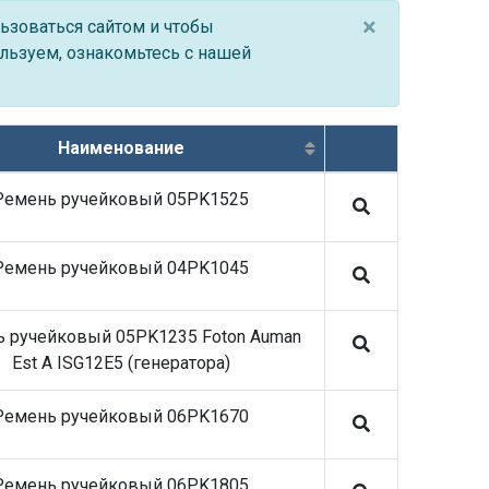
05.03.26 SHEFT Колодки тормозные
×
ьзоваться сайтом и чтобы
05.01.26 SHEFT Подшипники, блок-
льзуем, ознакомьтесь с нашей
подшипники и ступицы
28.05.26 Stellox запасные части на
коммерческий транспорт
09.04.26 SHEFT Колодки тормозные
Наименование
05.03.26 SHEFT Колодки тормозные
Ремень ручейковый 05PK1525
09.12.25 Stellox запасные части на
коммерческий транспорт
18.11.25 Stellox запасные части на
Ремень ручейковый 04PK1045
коммерческий транспорт
30.06.26 REVOL Запчасти сцепления:
диски, корзины, подшипники
 ручейковый 05PK1235 Foton Auman
30.06.26 SE-M
Est A ISG12E5 (генератора)
03.06.26 ROSTAR запасные части на
коммерческий транспорт
Ремень ручейковый 06PK1670
28.05.26 Stellox запасные части на
коммерческий транспорт
20.05.26 Stellox запасные части на
Ремень ручейковый 06PK1805