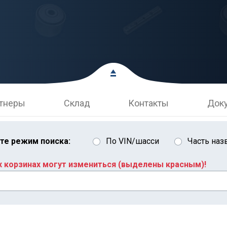
тнеры
Склад
Контакты
Док
те режим поиска:
По VIN/шасси
Часть наз
х корзинах могут измениться (выделены красным)!