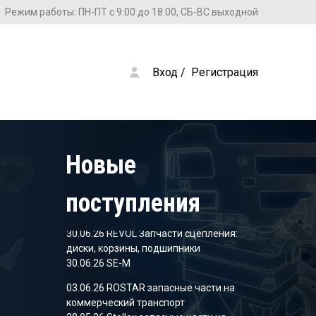
Режим работы: ПН-ПТ с 9:00 до 18:00, СБ-ВС выходной
Вход
 / 
Регистрация
28.05.26 Stellox запасные части на
коммерческий транспорт
09.04.26 SHEFT Колодки тормозные
05.03.26 SHEFT Колодки тормозные
Новые
09.12.25 Stellox запасные части на
коммерческий транспорт
поступления
18.11.25 Stellox запасные части на
коммерческий транспорт
30.06.26 REVOL Запчасти сцепления:
диски, корзины, подшипники
30.06.26 SE-M
03.06.26 ROSTAR запасные части на
коммерческий транспорт