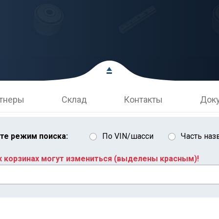
тнеры
Склад
Контакты
Док
те режим поиска:
По VIN/шасси
Часть наз
х корзинах могут измениться (выделены красным)!