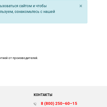
05.03.26 SHEFT Колодки тормозные
×
ьзоваться сайтом и чтобы
05.01.26 SHEFT Подшипники, блок-
льзуем, ознакомьтесь с нашей
подшипники и ступицы
28.05.26 Stellox запасные части на
коммерческий транспорт
09.04.26 SHEFT Колодки тормозные
05.03.26 SHEFT Колодки тормозные
09.12.25 Stellox запасные части на
коммерческий транспорт
18.11.25 Stellox запасные части на
нтией от производителей.
коммерческий транспорт
30.06.26 REVOL Запчасти сцепления:
диски, корзины, подшипники
30.06.26 SE-M
03.06.26 ROSTAR запасные части на
коммерческий транспорт
КОНТАКТЫ
28.05.26 Stellox запасные части на
коммерческий транспорт
8 (800) 250–60–15
20.05.26 Stellox запасные части на