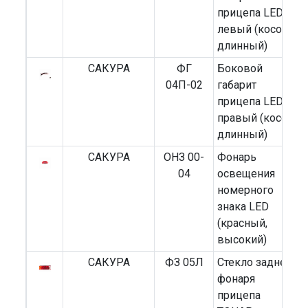
прицепа LED
левый (косой,
длинный)
САКУРА
ФГ
Боковой
04П-02
габарит
прицепа LED
правый (косой,
длинный)
САКУРА
ОНЗ 00-
Фонарь
04
освещения
номерного
знака LED
(красный,
высокий)
САКУРА
ФЗ 05Л
Стекло заднего
фонаря
прицепа