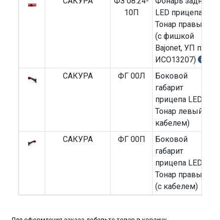
САКУРА
ФЗ 08.24-
Фонарь задний
10П
LED прицепа
Тонар правый
(с фишкой
Bajonet, УП по
ИСО13207)
САКУРА
ФГ 00Л
Боковой
габарит
прицепа LED
Тонар левый (с
кабелем)
САКУРА
ФГ 00П
Боковой
габарит
прицепа LED
Тонар правый
(с кабелем)
Для оформления заказа добавьте товар в корзину.