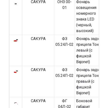
САКУРА
ОНЗ 00-
Фонарь
01
освещения
номерного
знака LED
(черный,
высокий)
САКУРА
ФЗ
Фонарь задний
05.24Л-02
прицепа Тонар
левый (с
фишкой
Bajonet)
САКУРА
ФЗ
Фонарь задний
05.24П-02
прицепа Тонар
правый (с
фишкой
Bajonet)
САКУРА
ФГ
Боковой
04Л-02
габарит