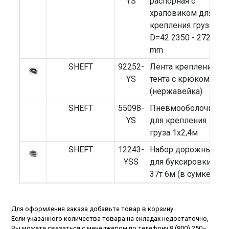
YS
распорная с
(
храповиком для
1
крепления груза
(
D=42 2350 - 2720
mm
SHEFT
92252-
Лента крепления
6
YS
тента с крюком
(
(нержавейка)
SHEFT
55098-
Пневмооболочка
YS
для крепления
груза 1x2,4м
SHEFT
12243-
Набор дорожный
YSS
для буксировки
37т 6м (в сумке)
Для оформления заказа добавьте товар в корзину.
Если указанного количества товара на складах недостаточно,
Вы можете связаться с менеджером по телефону
8 (800) 250–