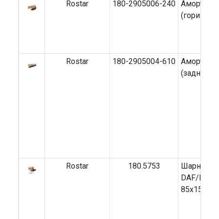
Rostar
180-2905006-240
Амортиза
(горизонт
Rostar
180-2905004-610
Амортизат
(задний)
Rostar
180.5753
Шарнир д
DAF/Iveco
85x152x2