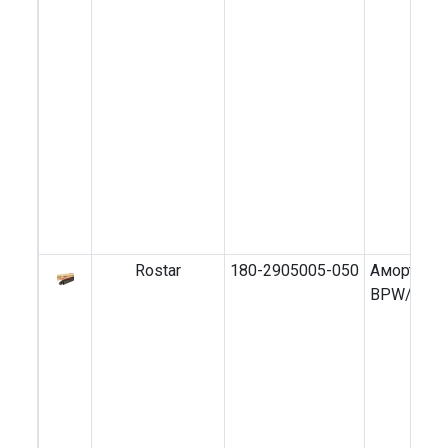
Rostar
180-2905005-050
Амортизат
BPW/SAF/