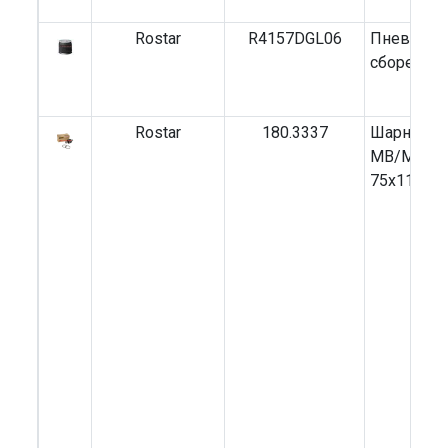
Rostar
R4157DGL06
Пневмоба
сборе)
Rostar
180.3337
Шарнир д
MB/MAN/Vo
75x115x1