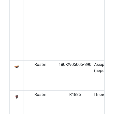
Rostar
180-2905005-890
Амортиза
(передни
Rostar
R1885
Пневмоба