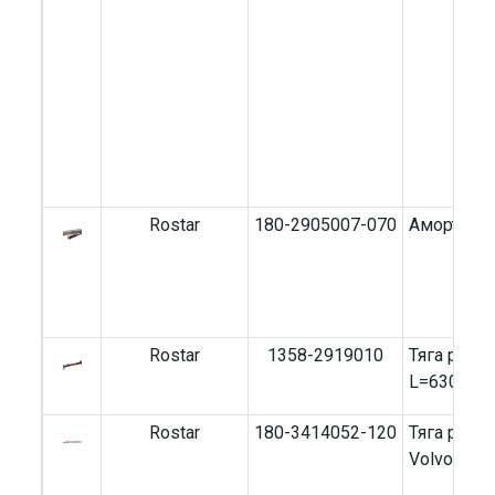
Rostar
180-2905007-070
Амортизат
Rostar
1358-2919010
Тяга реак
L=630x15
Rostar
180-3414052-120
Тяга руле
Volvo FH,