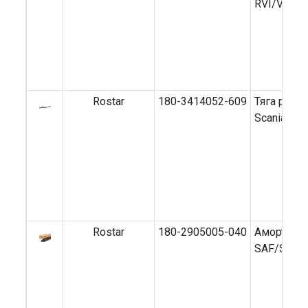
RVI/Volvo
Rostar
180-3414052-609
Тяга руле
Scania 4 
Rostar
180-2905005-040
Амортизат
SAF/SMB