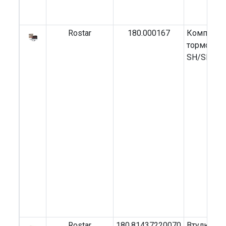
Rostar
180.000167
Комплект
тормоза K
SH/SM
Rostar
180.81437220070
Втулка р