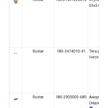
65x24x95
Rostar
180-3414010-41
Тяга руле
Iveco Euro
Rostar
180-2905005-680
Амортизат
(задний, 