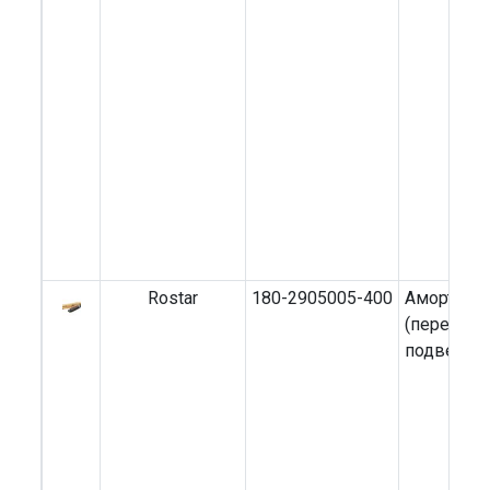
Rostar
180-2905005-400
Амортиза
(передний
подвеска