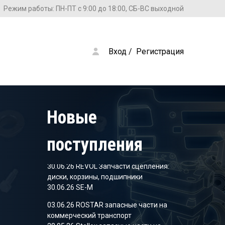
Режим работы: ПН-ПТ с 9:00 до 18:00, СБ-ВС выходной
Вход
 / 
Регистрация
28.05.26 Stellox запасные части на
коммерческий транспорт
09.04.26 SHEFT Колодки тормозные
05.03.26 SHEFT Колодки тормозные
Новые
09.12.25 Stellox запасные части на
коммерческий транспорт
поступления
18.11.25 Stellox запасные части на
коммерческий транспорт
30.06.26 REVOL Запчасти сцепления:
диски, корзины, подшипники
30.06.26 SE-M
03.06.26 ROSTAR запасные части на
коммерческий транспорт