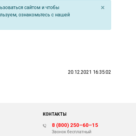
05.03.26 SHEFT Колодки тормозные
×
ьзоваться сайтом и чтобы
05.01.26 SHEFT Подшипники, блок-
льзуем, ознакомьтесь с нашей
подшипники и ступицы
28.05.26 Stellox запасные части на
коммерческий транспорт
09.04.26 SHEFT Колодки тормозные
05.03.26 SHEFT Колодки тормозные
09.12.25 Stellox запасные части на
коммерческий транспорт
18.11.25 Stellox запасные части на
20.12.2021 16:35:02
коммерческий транспорт
30.06.26 REVOL Запчасти сцепления:
диски, корзины, подшипники
30.06.26 SE-M
03.06.26 ROSTAR запасные части на
КОНТАКТЫ
коммерческий транспорт
28.05.26 Stellox запасные части на
8 (800) 250–60–15
коммерческий транспорт
Звонок бесплатный
20.05.26 Stellox запасные части на