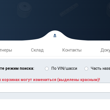
тнеры
Склад
Контакты
Док
те режим поиска:
По VIN/шасси
Часть наз
х корзинах могут измениться (выделены красным)!