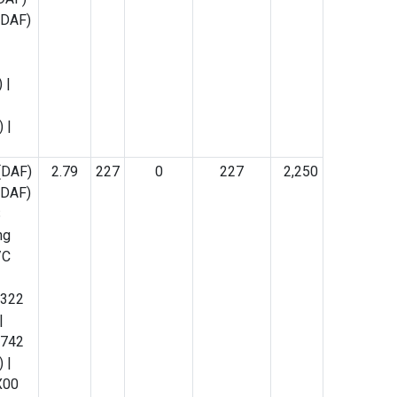
(DAF)
 |
 |
1 846
(DAF)
2.79
227
0
227
2,250
2
(DAF)
S
ng
/C
) |
5322
569
|
) |
7742
2
 |
X00