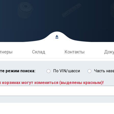
тнеры
Склад
Контакты
Док
те режим поиска:
По VIN/шасси
Часть наз
х корзинах могут измениться (выделены красным)!