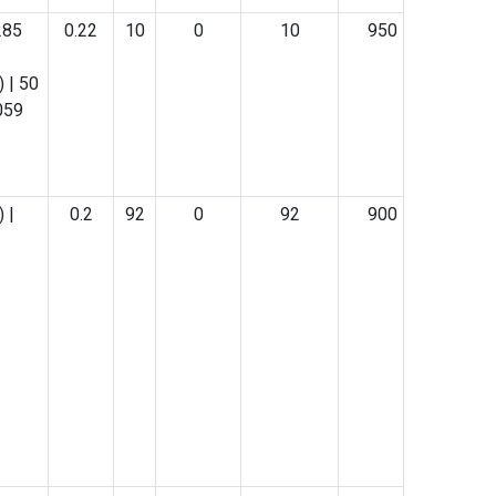
подшипники и ступицы
 686
285
0.22
10
0
10
950
28.05.26 Stellox запасные части на
|
коммерческий транспорт
09.04.26 SHEFT Колодки тормозные
 | 50
059
05.03.26 SHEFT Колодки тормозные
7
09.12.25 Stellox запасные части на
nz) |
коммерческий транспорт
18.11.25 Stellox запасные части на
 |
0.2
92
0
92
900
коммерческий транспорт
lt) |
537
)