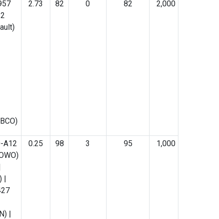
957
2.73
82
0
82
2,000
22
ault)
ABCO)
0-A12
0.25
98
3
95
1,000
HOWO)
|
 |
427
) |