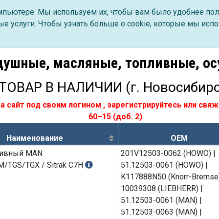
омпьютере. Мы используем их, чтобы вам было удобнее пол
е услуги. Чтобы узнать больше о cookie, которые мы испо
душные, масляные, топливные, о
ТОВАР В НАЛИЧИИ (г. Новосибирс
а сайт под своим логином
,
зарегистрируйтесь
или свяж
60–15
(доб. 2)
Наименование
OEM
ливный MAN
201V12503-0062 (HOWO) |
/TGS/TGX / Sitrak C7H
51.12503-0061 (HOWO) |
K117888N50 (Knorr-Bremse)
10039308 (LIEBHERR) |
51.12503-0061 (MAN) |
51.12503-0063 (MAN) |