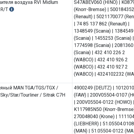
ителя воздуха RVI Midlum
S47ABEV060 (HINO) | K087
/R/T
(Knorr-Bremse) | 50018435
(Renault) | 5021170077 (Ren
| 74 85 137 862 (Renault) |
1348549 (Scania) | 1384549
(Scania) | 1455253 (Scania) |
1774598 (Scania) | 2081360
(Scania) | 432 410 226 2
(WABCO) | 432 410 926 2
(WABCO) | 432 410 927 2
(WABCO) | 4324102232 (W
ляный MAN TGA/TGS/TGX /
4900249 (DEUTZ) | 101201
Sky/Star/Tourliner / Sitrak C7H
(FAW) | 200V05504-0107 (
| 200V05504-0122 (HOWO) 
K117985N50 (Knorr-Bremse)
270048040 (Krone) | 11110
(LIEBHERR) | 51.05504.0108
(MAN) | 51.05504-0122 (MAN