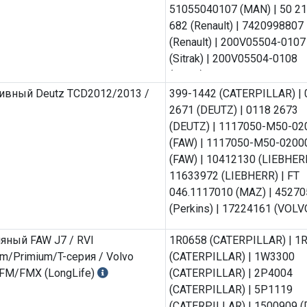
51055040107 (MAN) | 50 21
682 (Renault) | 7420998807
(Renault) | 200V05504-0107
(Sitrak) | 200V05504-0108
(Sitrak) | 200V05504-0122
(Sitrak) | 2931709 (VOLVO)
ивный Deutz TCD2012/2013 /
399-1442 (CATERPILLAR) | 
2671 (DEUTZ) | 0118 2673
(DEUTZ) | 1117050-M50-02
(FAW) | 1117050-M50-020
(FAW) | 10412130 (LIEBHERR
11633972 (LIEBHERR) | FT
046.1117010 (MAZ) | 45270
(Perkins) | 17224161 (VOLV
яный FAW J7 / RVI
1R0658 (CATERPILLAR) | 1
m/Primium/T-серия / Volvo
(CATERPILLAR) | 1W3300
FM/FMX (LongLife)
(CATERPILLAR) | 2P4004
(CATERPILLAR) | 5P1119
(CATERPILLAR) | 1500909 (