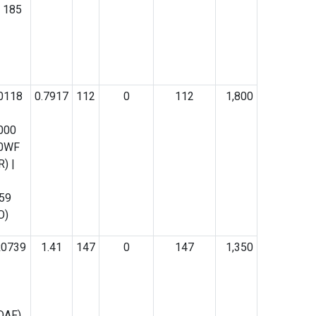
 185
0118
0.7917
112
0
112
1,800
000
00WF
) |
59
O)
R0739
1.41
147
0
147
1,350
DAF)