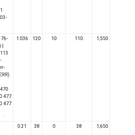
коммерческий транспорт
21
30.06.26 SE-M
503-
28.05.26 Stellox запасные части на
коммерческий транспорт
14.05.26 SHEFT Фильтры воздушные,
176-
1.036
120
10
110
1,550
масляные, топливные, осушителя и
 |
салонные
6113
09.04.26 SHEFT Колодки тормозные
-
10.03.26 SHEFT Автономные отопители и
rr-
запчасти к ним
ERR)
03.06.26 ROSTAR запасные части на
коммерческий транспорт
 470
14.05.26 SHEFT Фильтры воздушные,
0 477
масляные, топливные, осушителя и
0 477
салонные
30.03.26 SHEFT Диски тормозные
z) |
05.03.26 SHEFT Колодки тормозные
0.21
38
0
38
1,650
05.01.26 SHEFT Подшипники, блок-