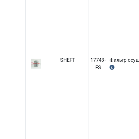
SHEFT
17743-
Фильтр осуш
FS