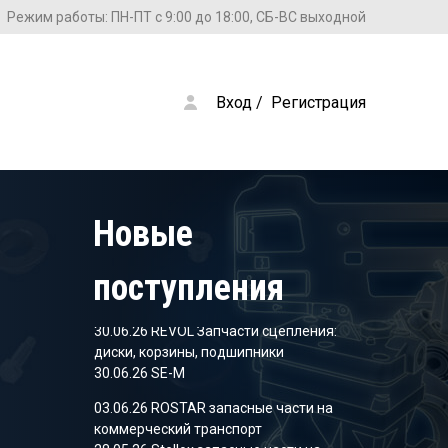
Режим работы: ПН-ПТ с 9:00 до 18:00, СБ-ВС выходной
Вход
 / 
Регистрация
28.05.26 Stellox запасные части на
коммерческий транспорт
09.04.26 SHEFT Колодки тормозные
05.03.26 SHEFT Колодки тормозные
Новые
09.12.25 Stellox запасные части на
коммерческий транспорт
поступления
18.11.25 Stellox запасные части на
коммерческий транспорт
30.06.26 REVOL Запчасти сцепления:
диски, корзины, подшипники
30.06.26 SE-M
03.06.26 ROSTAR запасные части на
коммерческий транспорт