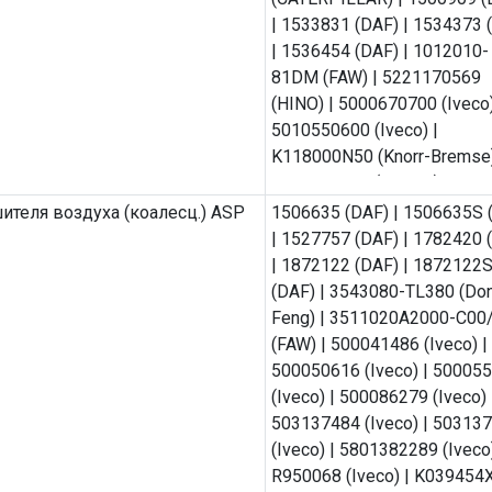
| 1533831 (DAF) | 1534373 
| 1536454 (DAF) | 1012010-
81DM (FAW) | 5221170569
(HINO) | 5000670700 (Iveco)
5010550600 (Iveco) |
K118000N50 (Knorr-Bremse)
5221170569 (Nissan) |
5221706577 (Nissan) | 50 0
ителя воздуха (коалесц.) ASP
1506635 (DAF) | 1506635S 
641 (Renault) | 50 01 846 64
| 1527757 (DAF) | 1782420 
(Renault) | 74 20 709 459
| 1872122 (DAF) | 1872122
(Renault) | 74 21 561 278
(DAF) | 3543080-TL380 (Do
(Renault) | 74 23 114 226
Feng) | 3511020A2000-C00
(Renault) | 74 23 658 103
(FAW) | 500041486 (Iveco) |
(Renault) | 17533660 (VOLVO
500050616 (Iveco) | 50005
17533661 (VOLVO) | 21170
(Iveco) | 500086279 (Iveco) 
(VOLVO) | 21707133 (VOLVO
503137484 (Iveco) | 50313
23658092 (VOLVO) | 47836
(Iveco) | 5801382289 (Iveco)
(VOLVO) | 478736 (VOLVO)
R950068 (Iveco) | K039454