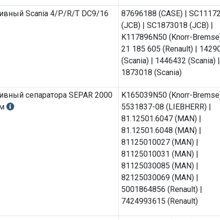
4771302 (Mercedes-Benz) |
ивный Scania 4/P/R/T DC9/16
87696188 (CASE) | SC1117
477 00 03 (Mercedes-Benz) 
(JCB) | SC1873018 (JCB) |
A000 470 21 90 (Mercedes-
K117896N50 (Knorr-Bremse)
Benz) | A000 477 03 03
21 185 605 (Renault) | 1429
(Mercedes-Benz) | A000 47
(Scania) | 1446432 (Scania) |
1302 (Mercedes-Benz) |
1873018 (Scania)
A0004770103 (Mercedes-Be
A686 477 00 03 (Mercedes-
ивный сепаратора SEPAR 2000
K165039N50 (Knorr-Bremse)
Benz) | 74 24 993 624 (Renau
ом
5531837-08 (LIEBHERR) |
11110683 (VOLVO) | 20593
81.12501.6047 (MAN) |
(VOLVO) | 21409660 (VOLVO
81.12501.6048 (MAN) |
81125010027 (MAN) |
81125010031 (MAN) |
81125030085 (MAN) |
82125030069 (MAN) |
5001864856 (Renault) |
7424993615 (Renault)