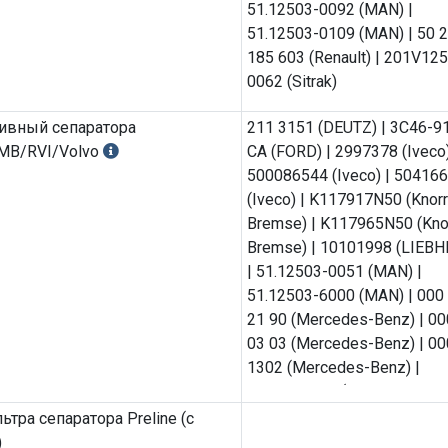
51.12503-0092 (MAN) |
51.12503-0109 (MAN) | 50 
185 603 (Renault) | 201V12
0062 (Sitrak)
ивный сепаратора
211 3151 (DEUTZ) | 3C46-9
MB/RVI/Volvo
CA (FORD) | 2997378 (Iveco)
500086544 (Iveco) | 50416
(Iveco) | K117917N50 (Knorr
Bremse) | K117965N50 (Kno
Bremse) | 10101998 (LIEBH
| 51.12503-0051 (MAN) |
51.12503-6000 (MAN) | 000
21 90 (Mercedes-Benz) | 00
03 03 (Mercedes-Benz) | 00
1302 (Mercedes-Benz) |
0004770103 (Mercedes-Ben
4770103 (Mercedes-Benz) |
тра сепаратора Preline (с
4770303 (Mercedes-Benz) |
)